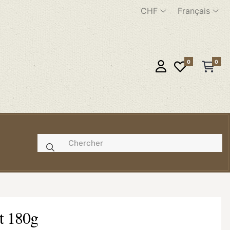
CHF
Français
0
0
e
t 180g