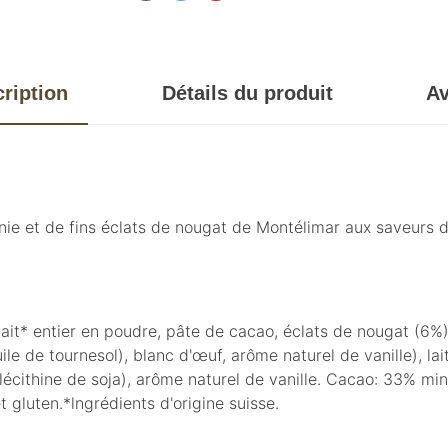
ription
Détails du produit
Av
e et de fins éclats de nougat de Montélimar aux saveurs de 
it* entier en poudre, pâte de cacao, éclats de nougat (6%)
e de tournesol), blanc d'œuf, arôme naturel de vanille), lai
(lécithine de soja), arôme naturel de vanille. Cacao: 33% m
t gluten.*lngrédients d'origine suisse.