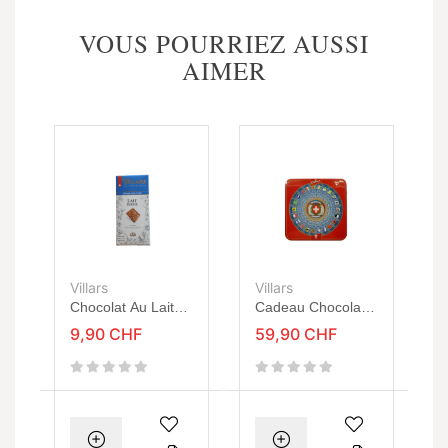
VOUS POURRIEZ AUSSI
AIMER
Villars
Villars
Chocolat Au Lait
Cadeau Chocolat
Suisse 100g
Boîte De La
9,90 CHF
59,90 CHF
Coupole Fédérale
200g