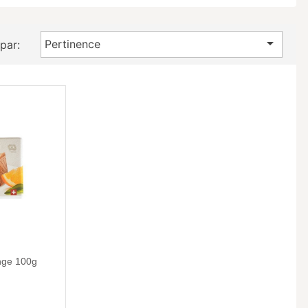

Pertinence
 par:
nge 100g