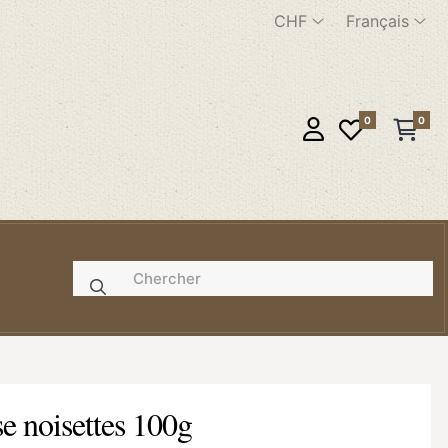
CHF
Français
0
0
e
e noisettes 100g