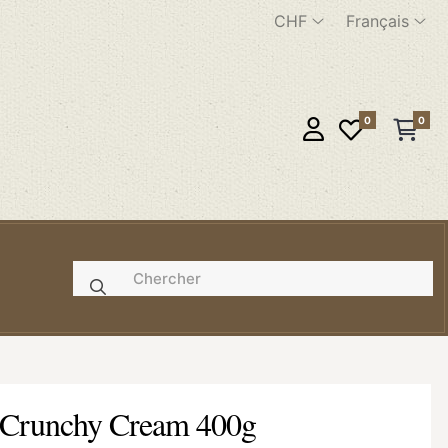
CHF
Français
0
0
e
er Crunchy Cream 400g