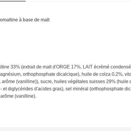
vomaltine à base de malt
ltine 33% (extrait de malt d'ORGE 17%, LAIT écrémé condensé
agnésium, orthophosphate dicalcique), huile de colza 0.2%, vitam
, arôme (vanilline)), sucre, huiles végétales suisses 29% (huile 
et diglycérides d'acides gras), sel minéral (orthophosphate di
arôme (vanilline).