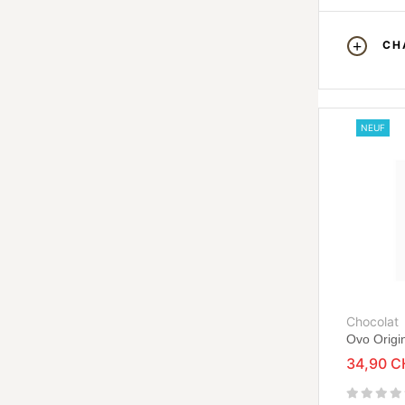
CH
NEUF
Chocolat
Ovo Origi
34,90 C