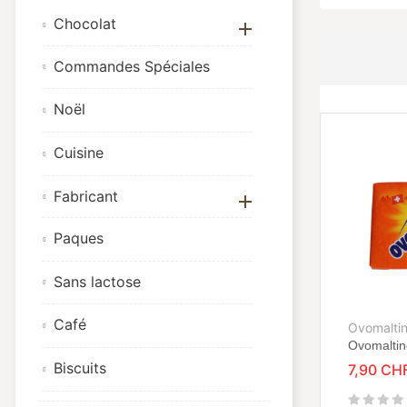
Chocolat

Commandes Spéciales
Noël
Cuisine
Fabricant

Paques
Sans lactose
Café
Ovomalti
Ovomaltin
Biscuits
7,90 CH