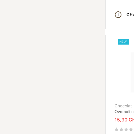
CH
NEUF
Chocolat
Ovomaltin
15,90 C