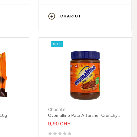
CHARIOT
NEUF
Chocolat
110g
Ovomaltine Pâte À Tartiner Crunchy
Cream 400g
9,90 CHF