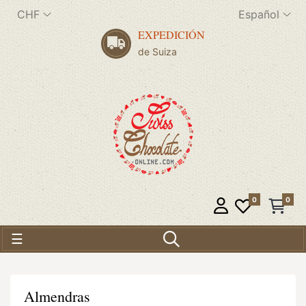
CHF
Español
EXPEDICIÓN
de Suiza
0
0
Navegación de palanca
☰
Almendras