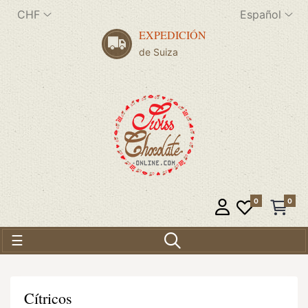
CHF
Español
EXPEDICIÓN
de Suiza
0
0
Navegación de palanca
☰
Cítricos