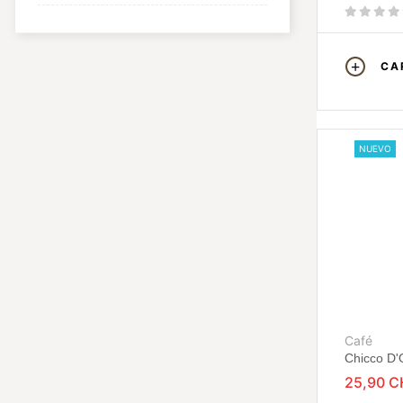
CA
NUEVO
Café
Chicco D'
25,90 C