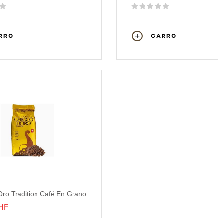
RRO
CARRO
Oro Tradition Café En Grano
HF