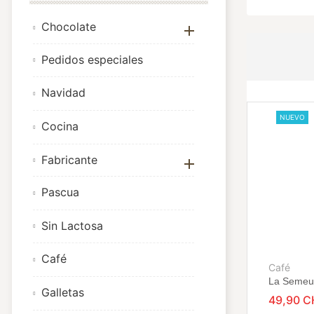
Chocolate

Pedidos especiales
Navidad
NUEVO
Cocina
Fabricante

Pascua
Sin Lactosa
Café
Café
La Semeu
Galletas
49,90 C