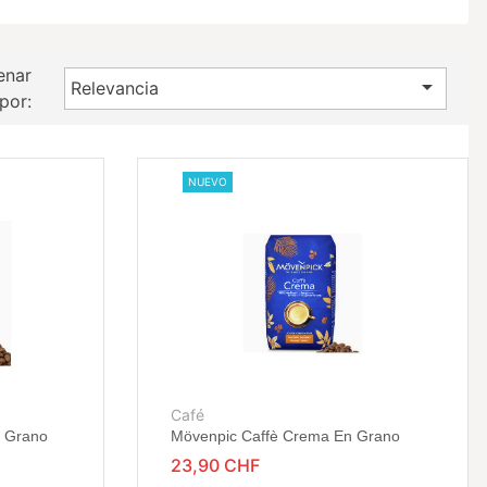
enar

Relevancia
por:
NUEVO
Café
n Grano
Mövenpic Caffè Crema En Grano
23,90 CHF