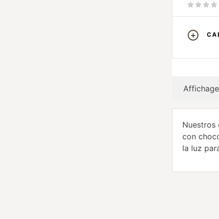
CA
Affichage
Nuestros 
con choco
la luz pa