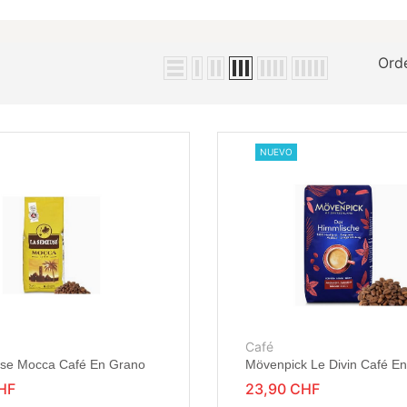
Ord
NUEVO
Café
se Mocca Café En Grano
Mövenpick Le Divin Café E
HF
23,90 CHF