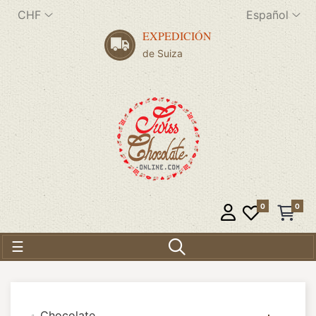
CHF
Español
EXPEDICIÓN
de Suiza
0
0
Navegación de palanca
☰
Chocolate