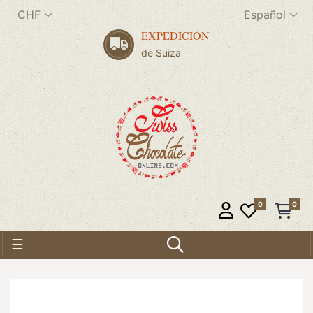
CHF
Español
EXPEDICIÓN
de Suiza
0
0
Navegación de palanca
☰