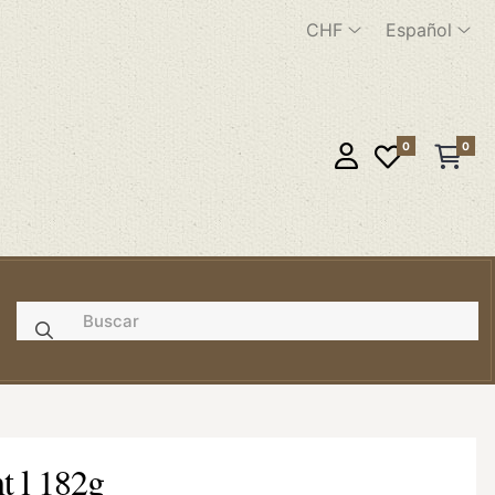
CHF
Español
0
0
t l 182g