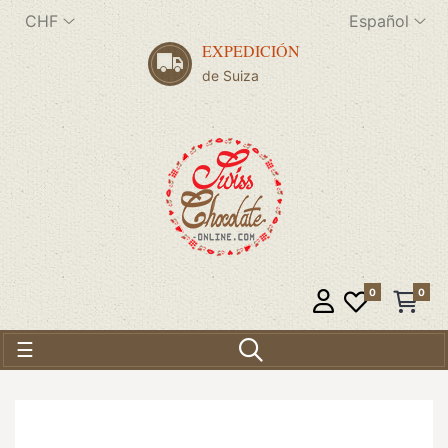
CHF
Español
EXPEDICIÓN
de Suiza
0
0
Navegación de palanca
☰