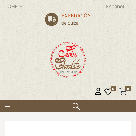
CHF
Español
EXPEDICIÓN
de Suiza
0
0
Navegación de palanca
☰