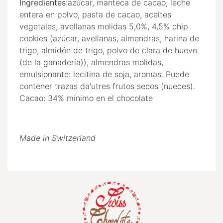
Ingredientes
:
azúcar,
manteca de cacao
, leche
entera en polvo
, pasta de cacao
,
aceites
vegetales
,
avellanas molidas
5,0
%
,
4,5
%
chip
cookies
(azúcar
, avellanas
, almendras
,
harina de
trigo
, almidón de trigo
, polvo de
clara de huevo
(
de la ganadería
)
)
,
almendras molidas
,
emulsionante
:
lecitina de soja
,
aromas
.
Puede
contener trazas
da'utres
frutos secos (
nueces
)
.
Cacao
:
34
% mínimo
en el chocolate
Made in Switzerland