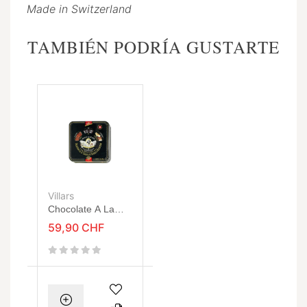
Made in Switzerland
TAMBIÉN PODRÍA GUSTARTE
Villars
Chocolate A La
Antigua, Caja De
59,90 CHF
Metal 200g