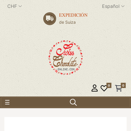
CHF
Español
EXPEDICIÓN
de Suiza
0
0
Navegación de palanca
☰