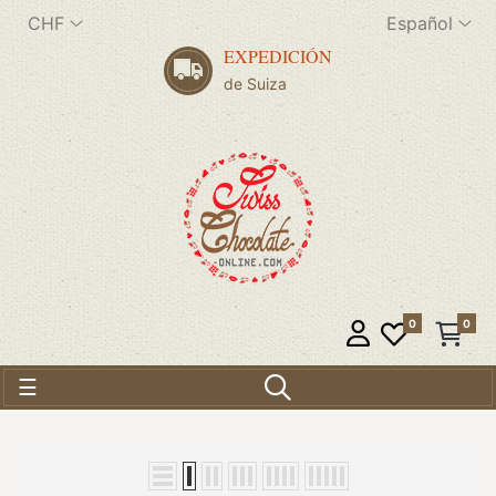
CHF
Español
EXPEDICIÓN
de Suiza
0
0
Navegación de palanca
☰