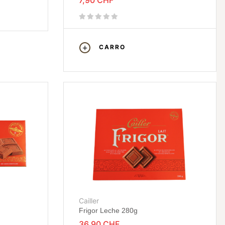
7,90 CHF
CARRO
Cailler
Frigor Leche 280g
36,90 CHF