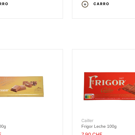
RRO
CARRO
Cailler
00g
Frigor Leche 100g
F
7,90 CHF