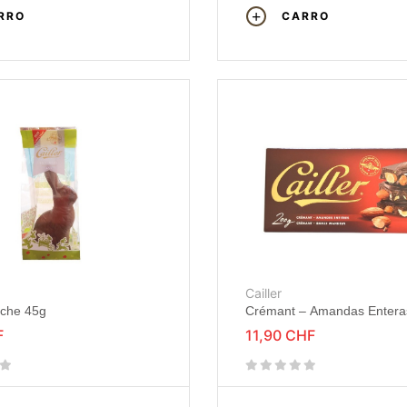
RRO
CARRO
Cailler
eche 45g
Crémant – Amandas Entera
F
11,90 CHF