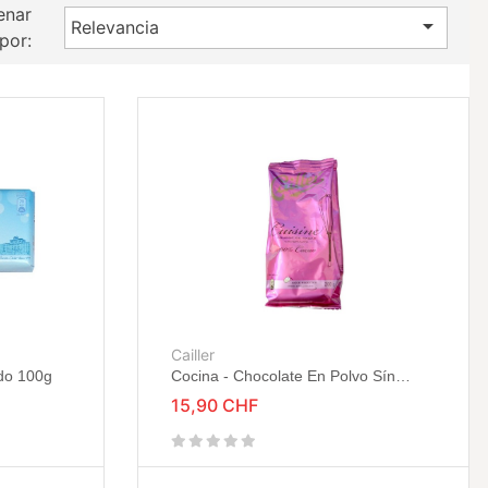
enar

Relevancia
por:
Cailler
do 100g
Cocina - Chocolate En Polvo Sín
Azúcar 200g
15,90 CHF