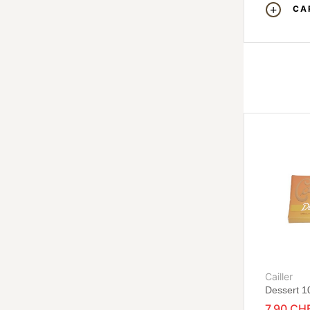
CA
Cailler
Dessert 1
7,90 CH