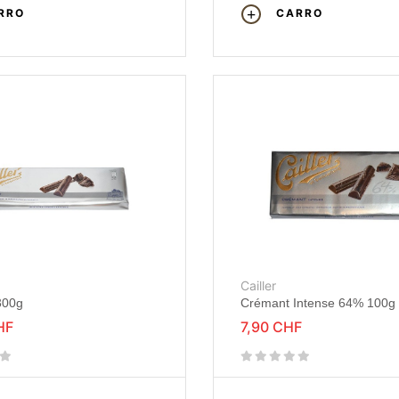
RRO
CARRO
Cailler
300g
Crémant Intense 64% 100g
HF
7,90 CHF