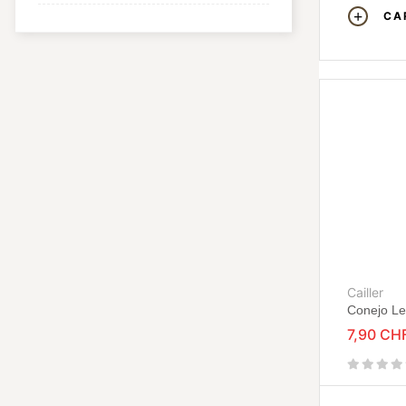
CA
Cailler
Conejo L
7,90 CH