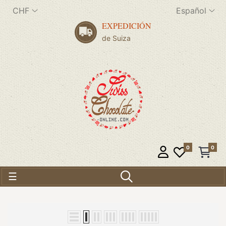
CHF
Español
EXPEDICIÓN
de Suiza
0
0
Navegación de palanca
☰